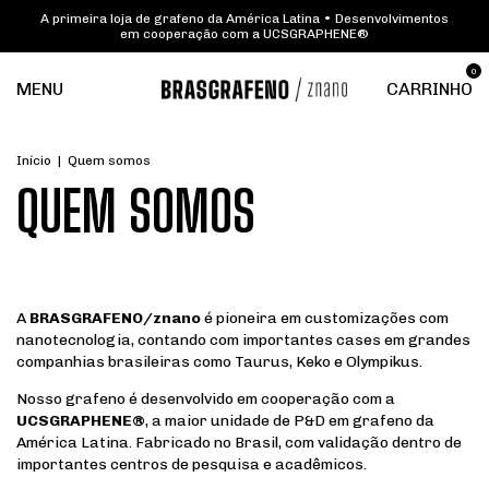
A primeira loja de grafeno da América Latina • Desenvolvimentos
em cooperação com a UCSGRAPHENE®
0
MENU
CARRINHO
Início
|
Quem somos
QUEM SOMOS
A
BRASGRAFENO/znano
é pioneira em customizações com
nanotecnologia, contando com importantes cases em grandes
companhias brasileiras como Taurus, Keko e Olympikus.
Nosso grafeno é desenvolvido em cooperação com a
UCSGRAPHENE®
, a maior unidade de P&D em grafeno da
América Latina. Fabricado no Brasil, com validação dentro de
importantes centros de pesquisa e acadêmicos.